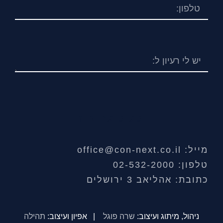
קליק לחיבור
מייל: office@con-next.co.il
טלפון: 02-532-2000
כתובת: אהליאב 3 ירושלים
ניהול, מיתוג ועיצוב:
שרה פוגל
| אפיון ועיצוב:
תהילה