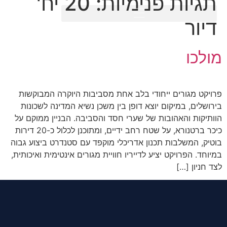
תגיות פנימיות:
20 יח'
דיור
מולכו
פרויקט מגורים ייחודי בלב אחת מסביבות היוקרה המבוקשות
בירושלים, במיקום יוצא דופן בין משכן נשיא המדינה לשכונות
הוותיקות והאהובות של שערי חסד והסביבה. הבניין ממוקם על
כיכר ברטנורא, על שטח רחב ידיים, ומתוכנן לכלול כ-20 דירות
בוטיק, המשלבות תכנון אדריכלי מוקפד עם סטנדרט ביצוע גבוה
במיוחד. הפרויקט יציע לדייריו חוויית מגורים אינטימית ואיכותית,
לצד חניון […]