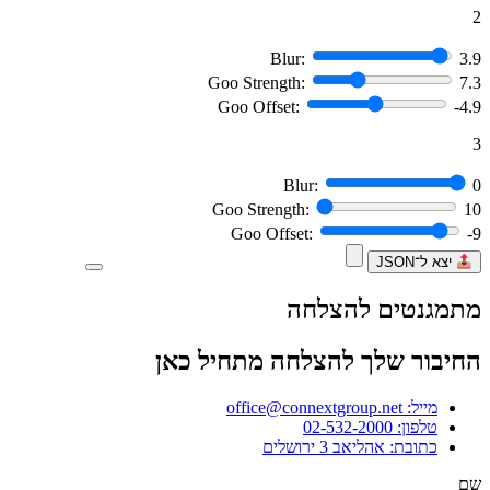
2
Blur:
3.9
Goo Strength:
7.3
Goo Offset:
-4.9
3
Blur:
0
Goo Strength:
10
Goo Offset:
-9
יצא ל־JSON
מתמגנטים להצלחה
החיבור שלך להצלחה מתחיל כאן
מייל: office@connextgroup.net
טלפון: 02-532-2000
כתובת: אהליאב 3 ירושלים
שם